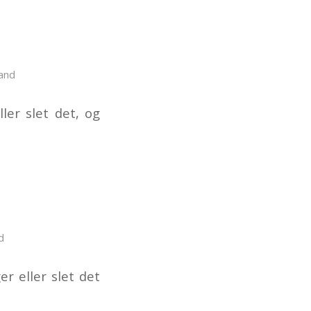
and
ler slet det, og
d
r eller slet det