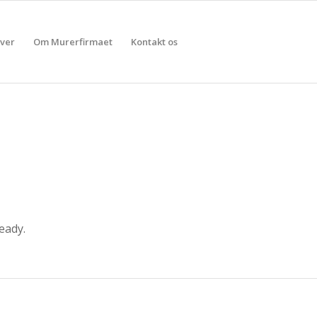
aver
Om Murerfirmaet
Kontakt os
eady.