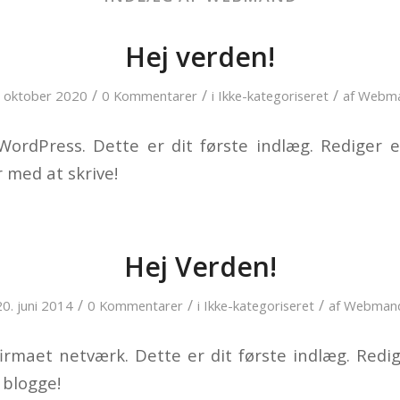
Hej verden!
/
/
/
. oktober 2020
0 Kommentarer
i
Ikke-kategoriseret
af
Webm
ordPress. Dette er dit første indlæg. Rediger el
 med at skrive!
Hej Verden!
/
/
/
20. juni 2014
0 Kommentarer
i
Ikke-kategoriseret
af
Webman
irmaet netværk. Dette er dit første indlæg. Redige
 blogge!